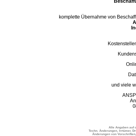
Beschaff
komplette Übernahme von Beschaffu
A
In
Kostenstelle
Kundens
Onli
Dat
und viele w
ANSP
An
0
Alle Angaben auf d
Techn. Änderungen, Irrtümer, Dr
Änderungen von Vorschriften,