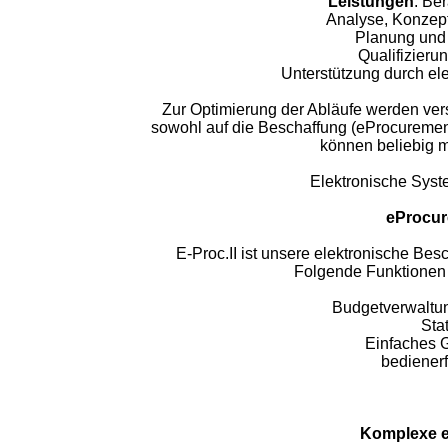
Leistungen
: Be
Analyse, Konzept
Planung und 
Qualifizieru
Unterstützung durch el
Zur Optimierung der Abläufe werden ve
sowohl auf die Beschaffung (eProcurement
können beliebig m
Elektronische Syst
eProcur
E-Proc.II ist unsere elektronische Be
Folgende Funktionen 
Budgetverwaltun
Sta
Einfaches 
bediener
Komplexe e