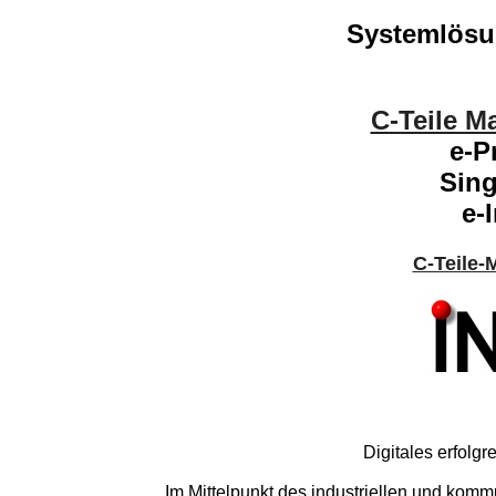
Systemlösun
C-Teile 
e-P
Sing
e-
C-Teile
Digitales erfolg
Im Mittelpunkt des industriellen und kom