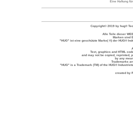
Eine Haftung fü
Copyright
©
2019 by hug® Tec
Alle Teile dieser WE
Marken sind E
"HUG" ist eine geschützte Marke( ®) der HUG® Ind
A
Text, graphics and HTML code
and may not be copied, reprinted, p
by any means
Trademarks are
"HUG" is a Trademark (TM) of the HUG® Industrie
created by